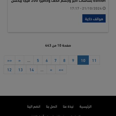
21/10/2024 - 17:17
هواتف ذكية
صفحة 10 من 443
««
«
…
5
6
7
8
9
10
11
12
13
14
…
»
»»
الرئيسية
نبذة عنا
اتصل بنا
انضم الينا