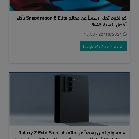
كوالكوم تعلن رسمياً عن معالج Snapdragon 8 Elite بأداء
أفضل بنسبة 45%
22/10/2024 - 15:58
تقنيه عامه / تكنولوجيا
سامسونج تعلن رسمياً عن هاتف Galaxy Z Fold Special
Edition بشاشات أكبر وجسم أنحف وكاميرا 200 ميجا بيكسل