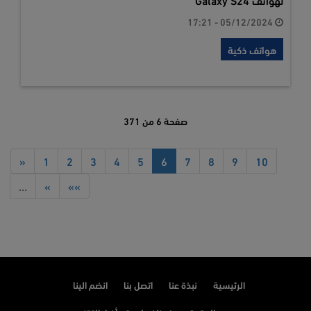
05/12/2024 - 17:21
هواتف ذكية
صفحة 6 من 371
«
1
2
3
4
5
6
7
8
9
10
…
»
»»
الرئيسية
نبذة عنا
اتصل بنا
انضم الينا