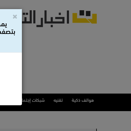
يمك
بتصفح 
هواتف ذكية
تقنيه
شبكات إجتماعيه
مقا