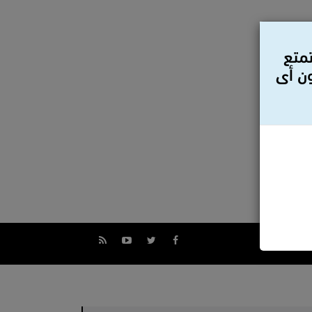
تمتع
ون أى