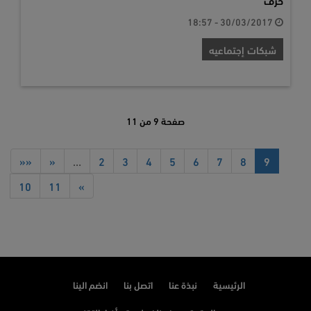
30/03/2017 - 18:57
شبكات إجتماعيه
صفحة 9 من 11
««
«
…
2
3
4
5
6
7
8
9
10
11
»
الرئيسية
نبذة عنا
اتصل بنا
انضم الينا