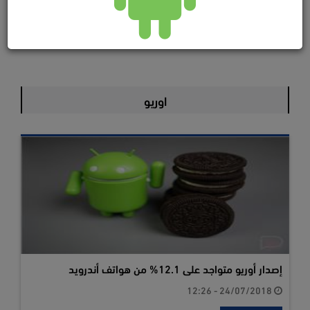
اوريو
إصدار أوريو متواجد على 12.1% من هواتف أندرويد
24/07/2018 - 12:26