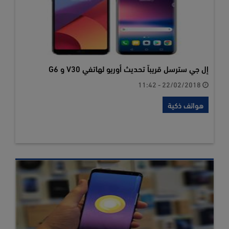
إل جي سترسل قريباً تحديث أوريو لهاتفي V30 و G6
22/02/2018 - 11:42
هواتف ذكية