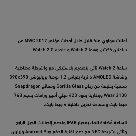
أعلنت هواوي منذ قليل خلال أحداث مؤتمر MWC 2017 عن
ساعتين ذكيتين وهما Watch 2 و Watch 2 Classic.
ساعة Watch 2 تأتي بتصميم بلاستيكي مع وأشرطة مطاطية
وشاشة AMOLED دائرية بقياس 1.2 بوصة بريزليوشن 390x390
محمية بطبقة من زجاج Gorilla Glass ومعالج Snapdragon
Wear 2100 وبطارية بقوة 420 ميلي أمبير ورامات بحجم 768
ميجا بايت ومساحة تخزين داخلية 4 جيجا بايت.
الساعة مُضادة للماء بمعيار IP68 وتدعم إتصالات الجيل الرابع
وتأتي بشريحة NFC مع دعم تقنية الدفع Android Pay وزرارين