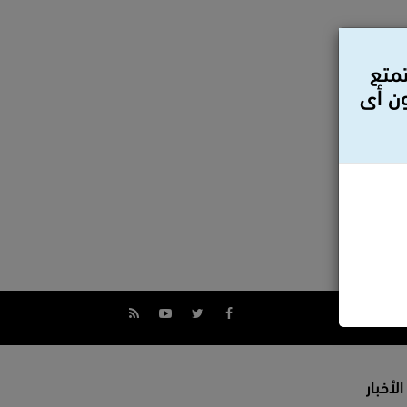
تمتع
ون أى
الأخبار