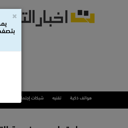
يمك
بتصفح 
هواتف ذكية
تقنيه
شبكات إجتماعيه
مقا