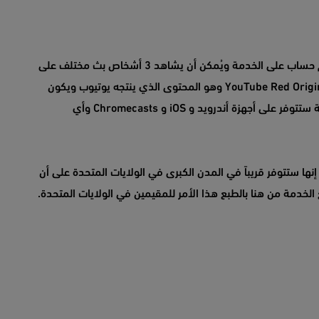
بإشتراك شهري واحد يُمكن لـ 6 أشخاص أن يكون لديهم حساب على الخدمة ويُمكن أن يشاهد 3 أشخاص بث مختلف على
أجهزة مختلفة وتحتوي الخدمة كذلك على محتوى YouTube Red Originals وهو المحتوى الذي ينتجه يوتيوب ويكون
متوفر بشكل حصري على خدمة YouTube Red والخدمة ستتوفر على أجهزة أندرويد و iOS و Chromecasts وأي
نها ستتوفر قريباً في المدن الكبرى في الولايات المتحدة على أن
خدمة من هنا بالطبع هذا الأمر للمقيمين في الولايات المتحدة.