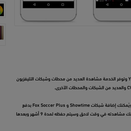
جوجل أعلنت بالأمس عن خدمة جديد وهي YouTube TV وتوفر الخدمة مشاهدة العديد من محطات وشبكات التليفزيون
خدمة YouTube TV الإشتراك الشهري فيها 35 دولار ويُمكنك إضافة شبكات Showtime و Fox Soccer Plus بدفع
مبلغ أكثر وتُتيح لك الخدمة تسجيل المحتوى بحيث يُمكنك مشاهدته في وقت لاحق وسيتم حفظه لمدة 9 أشهر وبعدها