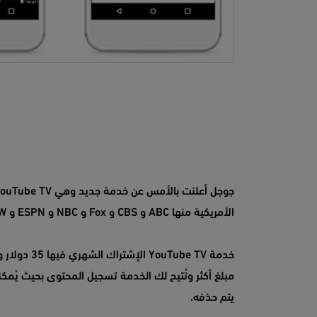
الأمريكية منها ABC و CBS و Fox و NBC و ESPN و CW والعديد من الشبكات والمحطات الآخرى.
يتم حذفه.