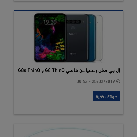
إل جي تعلن رسمياً عن هاتفي G8 ThinQ و G8s ThinQ
25/02/2019 - 00:43
هواتف ذكية