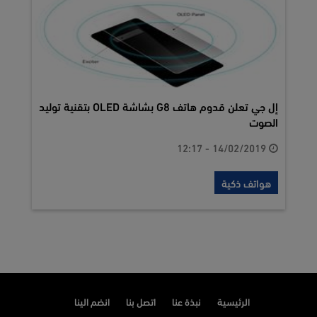
إل جي تعلن قدوم هاتف G8 بشاشة OLED بتقنية توليد
الصوت
14/02/2019 - 12:17
هواتف ذكية
الرئيسية
نبذة عنا
اتصل بنا
انضم الينا