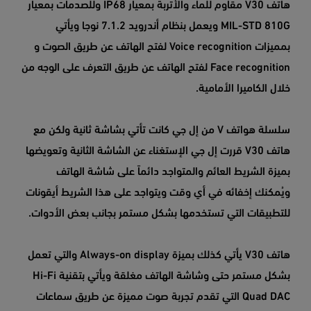
هاتف V30 مقاوم للماء والأتربة بمعيار IP68 وللصدمات بمعيار
MIL-STD 810G ويعمل بنظام أندرويد 7.1.2 نوجا ويأتي
بمميزات Voice recognition لفتح الهاتف عن طريق الصوت و
Face recognition لفتح الهاتف عن طريق التعرف على الوجه من
خلال الكاميرا الأمامية.
سلسلة هواتف V من إل جي كانت تأتي بشاشة ثانية ولكن مع
هاتف V30 قررت إل جي الإستغناء عن الشاشة الثانية وتعويضها
بميزة الشريط العائم والمتواجد دائماً على شاشة الهاتف
ويُمكنك إخفائه في أي وقت ويتواجد على هذا الشريط أيقونات
للتطبيقات التي تستخدمها بشكل مستمر بجانب بعض الأدوات.
هاتف V30 يأتي كذلك بميزة Always-on display والتي تعمل
بشكل مستمر حتى وشاشة الهاتف مغلقة ويأتي بتقنية Hi-Fi
Quad DAC التي تقدم تجربة صوت مميزة عن طريق سماعات