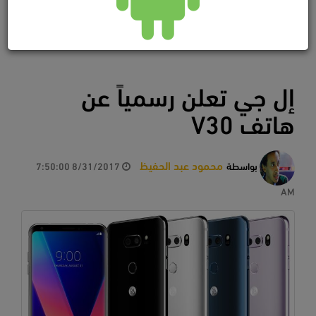
إل جي تعلن رسمياً عن
هاتف V30
محمود عبد الحفيظ
بواسطة
8/31/2017 7:50:00
AM