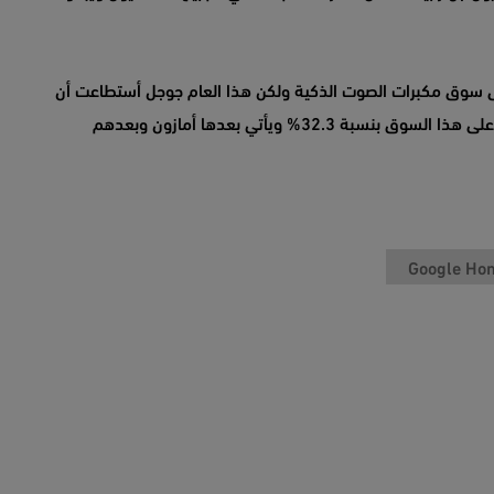
نت أمازون تستحوذ على سوق مكبرات الصوت الذكية ولكن هذا العام جوجل أستطاعت أن
تزيح أمازون من على الصدارة وأصبحت هي المستحوذة على هذا السوق بنسبة 32.3% ويأتي بعدها أمازون وبعدهم
Google Ho