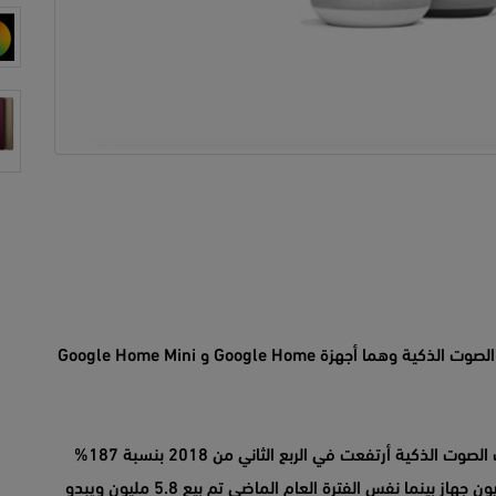
المنافسة بين جوجل وأمازون شرسة في سوق مكبرات الصوت الذكية وهما أجهزة Google Home و Google Home Mini
ووفقاً لشركة تحليل الأسواق Canalys مبيعات مكبرات الصوت الذكية أرتفعت في الربع الثاني من 2018 بنسبة 187%
مقارنة بنفس الفترة العام الماضي حيث تم بيع 16.8 مليون جهاز بينما نفس الفترة العام الماضي تم بيع 5.8 مليون ويبدو