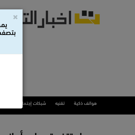
يمك
بتصفح 
هواتف ذكية
تقنيه
شبكات إجتماعيه
مقا