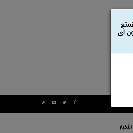
تمتع
ون أى
الأخبار