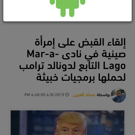
إلقاء القبض على إمرأة
صينية في نادى Mar-a-
Lago التابع لدونالد ترامب
لحملها برمجيات خبيثة
بسام العربى
بواسطة
4/8/2019 4:48:00 PM