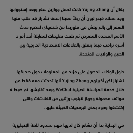
يقال أن Yujing Zhang كانت تحمل جوازين سفر وبعد إستجوابها
وجد عملاء فيدراليون أن رجلاً معينا إسمه تشارلز قد طلب منها
السفر إلى بالم بيتش فى فلوريدا من شنغهاي لحضور حدث
الأمم المتحدة المفترض ثم تلقت تعليمات لمقابلة أحد أفراد
أسرة ترامب فيما يتعلق بالعلاقات الاقتصادية الخارجية بين
الصين والولايات المتحدة.
حاول الوكلاء الحصول على مزيد من المعلومات حول صديقها
تشارلز لكن أخبرتهم Yujing Zhang أنها تحدثت معه فقط من
خلال خدمة المراسلة الصينية WeChat وبعد تفتيشها تم ضبط 4
هواتف محمولة وجهاز لابتوب وإثنين من الفلاشات والتى
إكتشفوا وجود بعض البرمجيات الخبيثة عليها.
في البداية بدا أن تشانغ كان لديها فهم محدود للغة الإنجليزية