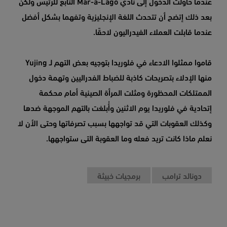
عندما حاولت الدخول إلى نادي Mar-a-Lago التابع للرئيس ولكن
بعد ذلك إتضح أن تتحدث اللغة الإنجليزية وتفهما بشكل أفضل
عندما قابلت العملاء الفيدراليون لاحقًا.
قاموا ممثلوا الادعاء في فلوريدا بتوجيه بعض التهم لـ Yujing
منها الإدلاء بتصريحات كاذبة للضباط الفدراليين وتهمة دخول
الممتلكات المحظورة ومثلت المرأة الصينية أمام محكمة
إتحادية في فلوريدا يوم الاثنين وأُبلغت بالتهم الموجهة ضدها
وكذلك العقوبات التي قد تواجهها بسبب تصرفاتها وحتى الأن لا
نعلم ماذا كانت تريد فعله وما العقوبة التى ستواجهها.
دونالد ترامب
برمجيات خبيثة