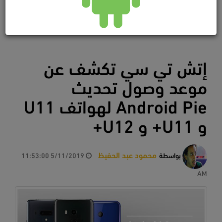
إتش تي سي تكشف عن
موعد وصول تحديث
Android Pie لهواتف U11
و U11+ و U12+
محمود عبد الحفيظ
بواسطة
5/11/2019 11:53:00
AM