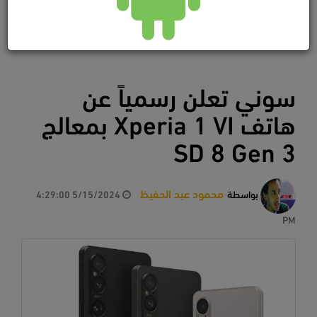
سوني تعلن رسمياً عن
هاتف Xperia 1 VI بمعالج
SD 8 Gen 3
محمود عبد الحفيظ
بواسطة
5/15/2024 4:29:00
PM