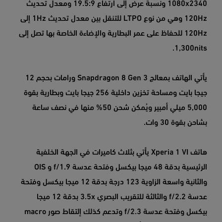
1080x2340 ونسبة عرض إلى ارتفاع 19.5:9 ومعدل تحديث
120Hz وهي من نوع LTPO للتنقل بين معدل تحديث 1Hz إلى
120Hz للحفاظ على عمر البطارية والإضاءة الخاصة بها تصل إلى
1,300nits.
يأتي الهاتف بمعالج Snapdragon 8 Gen 3 ورامات بحجم 12
جيجا بايت ومساحة تخزين داخلية 256 جيجا بايت وبطارية بقوة
5,000 ميلي أمبير ويُمكن شحن 50% منها في نصف ساعة
بشاحن بقوة 30 وات.
هاتف Xperia 1 VI يأتي بثلاث كاميرات في الجهة الخلفية
الرئيسية بدقة 48 ميجا بيكسل وفتحة عدسة f/1.9 و OIS
والثانية واسعة الزاوية 123 درجة بدقة 12 ميجا بيكسل وفتحة
عدسة f/2.2 والثالثة للتقريب البصري 3.5x بدقة 12 ميجا
بيكسل وفتحة عدسة f/2.3 وتدعم كذلك إلتقاط صور macro