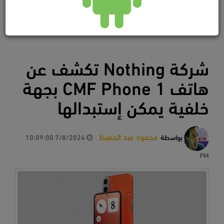
شركة Nothing تكشف عن
هاتف CMF Phone 1 بجهة
خلفية يمكن إستبدالها
محمود عبد الحفيظ
بواسطة
7/8/2024 10:09:00
PM