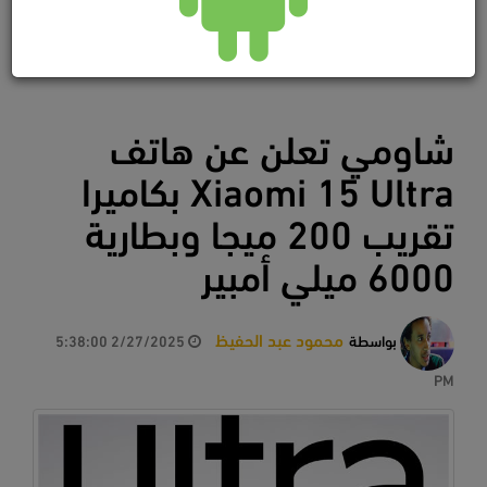
شاومي تعلن عن هاتف
Xiaomi 15 Ultra بكاميرا
تقريب 200 ميجا وبطارية
6000 ميلي أمبير
محمود عبد الحفيظ
بواسطة
2/27/2025 5:38:00
PM