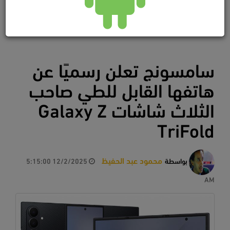
سامسونج تعلن رسميًا عن
هاتفها القابل للطي صاحب
الثلاث شاشات Galaxy Z
TriFold
محمود عبد الحفيظ
بواسطة
12/2/2025 5:15:00
AM