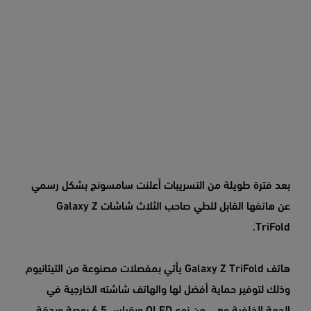
بعد فترة طويلة من التسريبات أعلنت سامسونج بشكل رسمي
عن هاتفها القابل للطي صاحب الثلاث شاشات Galaxy Z
TriFold.
هاتف Galaxy Z TriFold يأتي بمفصلات مصنوعة من التيتانيوم
وذلك لتوفير حماية أفضل لها والهاتف شاشته الخارجية في
الجهة الخلفية وهي من نوع OLED وبقياس 6.5 بوصة وبدقة