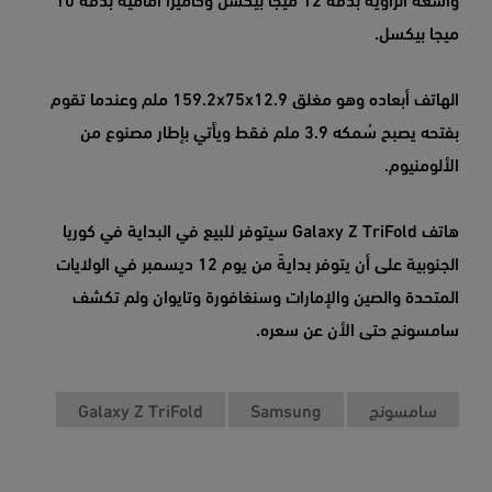
ميجا بيكسل.
الهاتف أبعاده وهو مغلق 159.2x75x12.9 ملم وعندما تقوم
بفتحه يصبح سُمكه 3.9 ملم فقط ويأتي بإطار مصنوع من
الألومنيوم.
هاتف Galaxy Z TriFold سيتوفر للبيع في البداية في كوريا
الجنوبية على أن يتوفر بدايةً من يوم 12 ديسمبر في الولايات
المتحدة والصين والإمارات وسنغافورة وتايوان ولم تكشف
سامسونج حتى الأن عن سعره.
سامسونج
Samsung
Galaxy Z TriFold