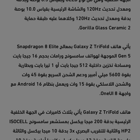
ومعدل تحديث 120Hz والشاشة الرئيسية بقياس 10.0 بوصة
بدقة ومعدل تحديث 120Hz وكلاهما عليه طبقة حماية
Gorilla Glass Ceramic 2.
يأتي هاتف Galaxy Z TriFold بمعالج Snapdragon 8 Elite
Gen 5 الموجهة لهواتف سامسونج ورامات بحجم 16 جيجا بايت
ومساحة تخزين داخلية 512 جيجا بايت أو 1 تيرا بايت وبطارية
بقوة 5600 ميلي أمبير ودعم الشحن السريع بقوة 45 وات
والشحن اللاسلكي بقوة 15 وات ويعمل بنظام Android 16 مع
واجهة OneUI 8.
هاتف Galaxy Z TriFold يأتي بثلاث كاميرات في الجهة الخلفية
الرئيسية بدقة 200 ميجا بيكسل بمستشعر سامسونج ISOCELL
HP2 والثانية للتقريب البصري 3x بدقة 10 ميجا بيكسل والثالثة
واسعة الزاوية بدقة 12 ميجا بيكسل وكاميرا أمامية بدقة 10