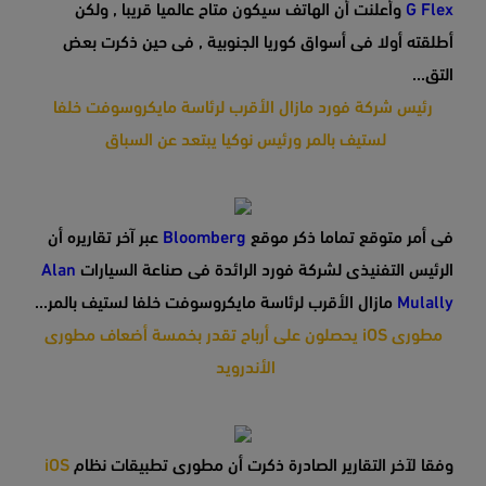
G Flex
وأعلنت أن الهاتف سيكون متاح عالميا قريبا , ولكن
أطلقته أولا فى أسواق كوريا الجنوبية , فى حين ذكرت بعض
التق...
رئيس شركة فورد مازال الأقرب لرئاسة مايكروسوفت خلفا
لستيف بالمر ورئيس نوكيا يبتعد عن السباق
فى أمر متوقع تماما ذكر موقع
Bloomberg
عبر آخر تقاريره أن
الرئيس التفنيذى لشركة فورد الرائدة فى صناعة السيارات
Alan
Mulally
مازال الأقرب لرئاسة مايكروسوفت خلفا لستيف بالمر...
مطورى iOS يحصلون على أرباح تقدر بخمسة أضعاف مطورى
الأندرويد
وفقا لآخر التقارير الصادرة ذكرت أن مطورى تطبيقات نظام
iOS