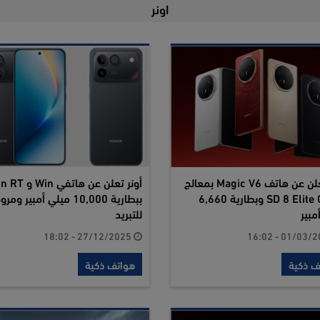
اونر
أونر تعلن عن هاتف Magic V6 بمعالج
أونر تعلن عن هاتفي in
SD 8 Elite Gen 5 وبطارية 6,660
ببطارية 10,000 ميلي أمبير وم
مبير
للتبريد
27/12/2025 - 18:02
ف ذكية
هواتف ذكية