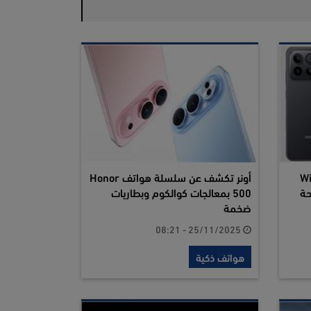
W و Win RT
أونر تكشف عن سلسلة هواتف Honor
روحة
500 بمعالجات كوالكوم وبطاريات
ضخمة
25/11/2025 - 08:21
هواتف ذكية