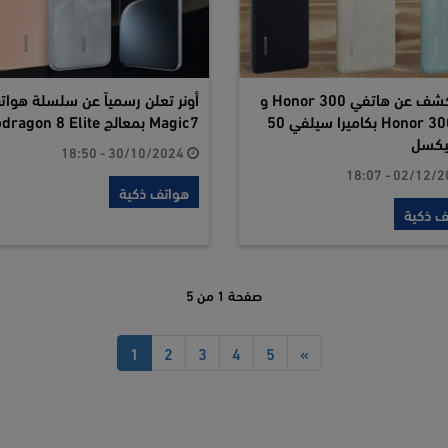
أونر تكشف عن هاتفي Honor 300 و
أونر تعلن رسمياً عن سلسلة هوا
Honor 300 Pro بكاميرا سيلفي 50
Magic7 بمعالج Snapdragon 8 Elite
بيكسل
30/10/2024 - 18:50
هواتف ذكية
ف ذكية
صفحة 1 من 5
1
2
3
4
5
»