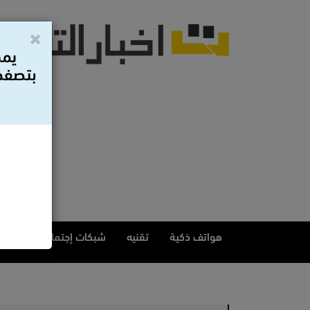
يمك
بتصفح 
هواتف ذكية
تقنيه
شبكات إجتماعيه
مقا