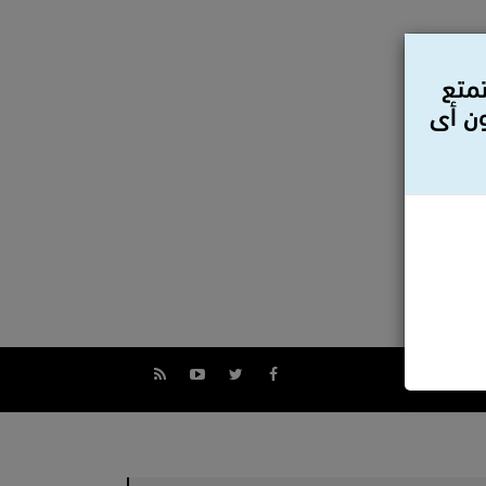
تمتع
ون أى