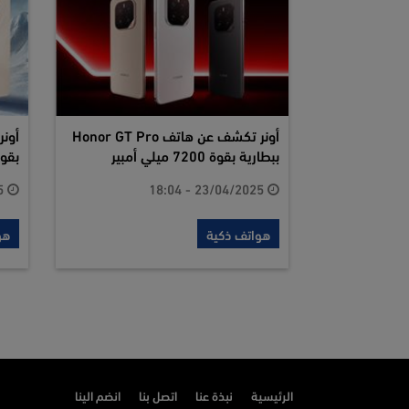
أونر تكشف عن هاتف Honor GT Pro
ببطارية بقوة 7200 ميلي أمبير
بقوة 8000 ميل
15/04/2025 - 17:02
23/04/2025 - 18:04
هواتف ذكية
هو
الرئيسية
نبذة عنا
اتصل بنا
انضم الينا