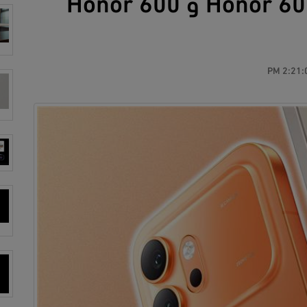
أونر تكشف عن هاتفي Honor 600 و Honor 600