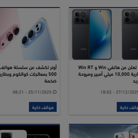
أونر تعلن عن هاتفي Win و Win RT
ببطارية 10,000 ميلي أمبير ومروحة
500 بمعالجات كوالكوم وبطاري
ريد
ضخمة
25/11/2025 - 08:21
اتف ذكية
هواتف ذكية