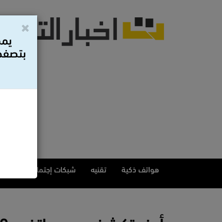
يمك
بتصفح 
هواتف ذكية
تقنيه
شبكات إجتماعيه
مقا