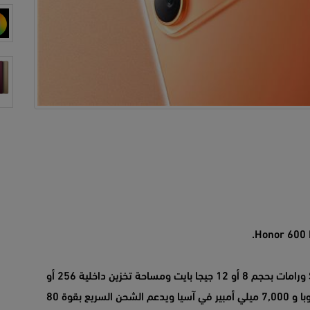
هاتف Honor 600 يأتي بمعالج Snapdragon 7 Gen 4 ورامات بحجم 8 أو 12 جيجا بايت ومساحة تخزين داخلية 256 أو
512 جيجا بايت وبطارية بقوة 6,400 ميلي أمبير في أوروبا و 7,000 ميلي أمبير في آسيا ويدعم الشحن السريع بقوة 80