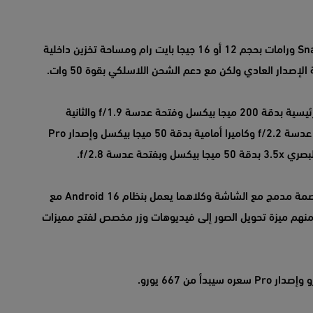
هاتف Honor 600 Pro يأتي بمعالج Snapdragon 8 Elite ورامات بحجم 12 أو 16 جيجا بايت رام ومساحة تخزين داخلية
هاتف Honor 600 يأتي بكاميرتين في الجهة الخلفية الرئيسية بدقة 200 ميجا بيكسل وفتحة عدسة f/1.9 والثانية
واسعة الزاوية 112 درجة بدقة 12 ميجا بيكسل وفتحة عدسة f/2.2 وكاميرا أمامية بدقة 50 ميجا بيكسل وإصدار Pro
دسة f/2.8.
هواتف Honor 600 و Honor 600 Pro تأتي بقارئ للبصمة مدمج مع الشاشة وكلاهما يعمل بنظام Android 16 مع
لاصطناعي ومنهم ميزة تحويل الصور إلى فيديوهات وزر مخصص لفتح مميزات