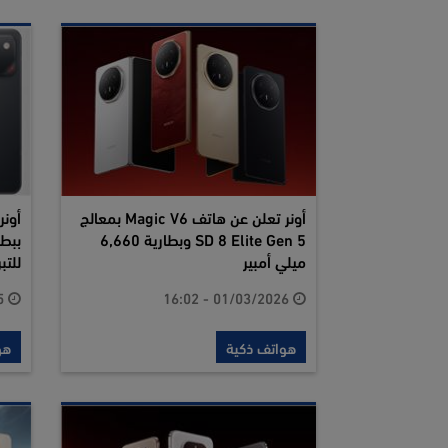
أونر تعلن عن هاتف Magic V6 بمعالج
SD 8 Elite Gen 5 وبطارية 6,660
ميلي أمبير
للتب
27/12/2025 - 18:02
01/03/2026 - 16:02
هواتف ذكية
هو