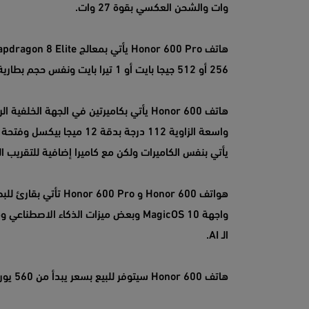
وات والشحن العكسي بقوة 27 وات.
256 أو 512 جيجا بايت أو 1 تيرا بايت ونفس حجم بطارية الإصدار العادي ولكن مع دعم الشحن اللاسلكي بقوة 50 وات.
يأتي بنفس الكاميرات ولكن مع كاميرا إضافية للتقريب البصري 3.5x بدقة 50 ميجا بيكسل وبفتحة ع
واجهة MagicOS 10 وبعض ميزات الذكاء ا
الـ AI.
هاتف Honor 600 سيتوفر للبيع بسعر يبدأ من 560 يورو وإصدار Pro سعره سيبدأ من 667 يورو.