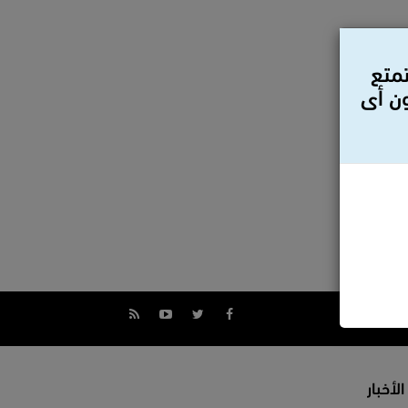
تمتع
ون أى
الأخبار