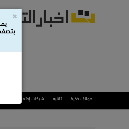
يمك
بتصفح 
هواتف ذكية
تقنيه
شبكات إجتماعيه
مقا