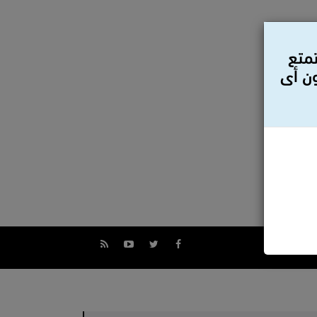
تمتع
ون أى