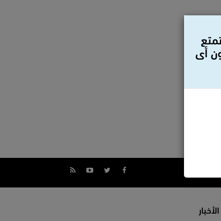
تمتع
ون أى
الأخبار