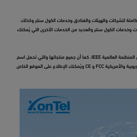
ملة للشركات والهيئات والفنادق وخدمات الكول سنتر وكذلك
ات وخدمات الكول سنتر والعديد من الخدمات الآخرى التي يُمكنك
ومن أهم مميزات زونتل تكنولوجي إنها معتمدة من قبل المنظمة العالمية IEEE، كما أن جميع منتجاتها والتي تحمل اسم
زونتل XonTel حاصلة على شهادات الجودة العالمية الأوروبية والأمريكية FCC و CE ويُمكنك الإطلاع على الموقع الخاص