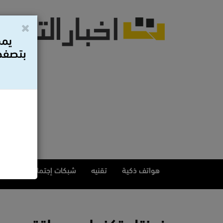
يمك
بتصفح 
هواتف ذكية
تقنيه
شبكات إجتماعيه
مقا