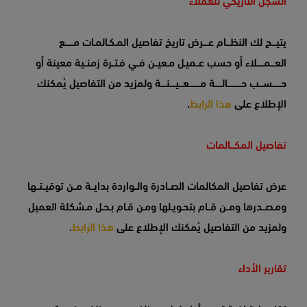
يتيـــح لك النظـــام عــــرض تاريخ تفاصيل المـكـالمـات مــــــع
العـــمـــــلاء أو حسب عــميـل مـعيــن فــي فـتــرة زمنــية معينة أو
حــــــســـب حــــــــــالـــــة مــــــــعـــيــــنــــة ولمزيد من التفاصيل يُمكنك
الإطلاع على
هذا الرابط
.
تفاصيل المكـــالمات
عرض تفاصيل المكالمات الصــادرة والــواردة بدايــة مــن توقيــتــها
ومـصــدرها ومــن قــام بتحـويـلها ومـن قـام بـحـل مـشكلة العميل
ولمزيد من التفاصيل يُمكنك الإطلاع على
هذا الرابط
.
تقارير الأداء