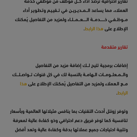
تقارير احترافية ترصد أداء كـــل موظف من موظفي خدمة
العملاء، مما يساعد الـــمــديــريــن في تــقيـيـم وتـطـويـر أداء
مـــوظــفــي خـــــــدمـــة الــــــعـــمـــلــاء ولمزيد من التفاصيل يُمكنك
الإطلاع على
هذا الرابط
.
تقارير متقدمة
إضافات برمجية تتيح لـــك إضافة مزيد من التفاصيل
والـــمــعلـــومـــات الــهامــة بالنسبة لك في كل قنوات تـــواصــلــــك
مـــع الـعملاء ولمزيد من التفاصيل يُمكنك الإطلاع على
هذا
الرابط
.
وتوفر زونتل أحدث التقنيات بما ينافس مثيلاتها العالمية وبأسعار
تنافسية كما توفر فريق دعم احترافي وذو كفاءة عالية لمعرفة
وتلبية احتياجات جميع عملائها بدقة وكفاءة عالية وتعد أفضل