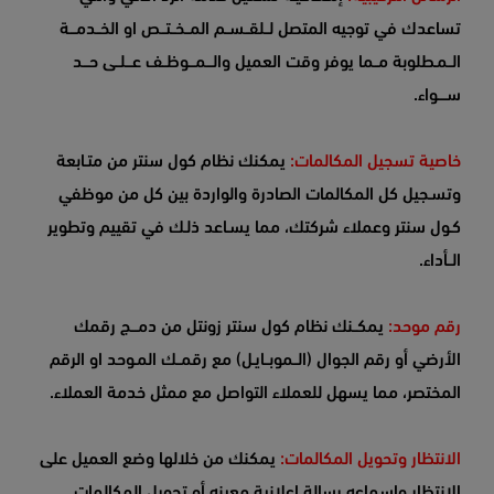
تساعدك في توجيه المتصل لــلقــســم المــخــتــص او الخــدمـــة
الــمـطلوبة مــما يوفر وقت العميل والـــمـــوظــف عـــلــى حـــد
ســــواء.
خاصية تسجيل المكالمات:
يمكنك نظام كول سنتر من متـابعة
وتسـجيل كل المكالمات الصادرة والواردة بين كل من موظفي
كـول سنتر وعملاء شركتك، مما يسـاعد ذلـك في تقييم وتطوير
الــأداء.
رقم موحد:
يمكــنك نظام كول سنتر زونتل من دمـــج رقمك
الأرضي أو رقم الجوال (الــموبــايـل) مع رقمــك المـوحد او الرقم
المختصر، مما يسهل للعملاء التواصل مع ممثل خدمة العملاء.
الانتظار وتحويل المكالمات:
يمكنك من خلالها وضع العميل على
الانتظار وإسماعه رسالة إعلانية معينه أو تحويل المكالمات