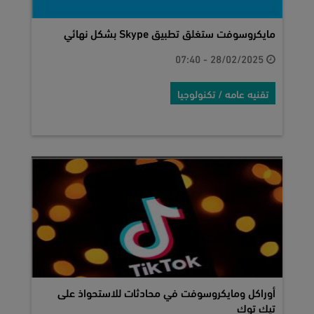
مايكروسوفت ستغلق تطبيق Skype بشكل نهائي
28/02/2025 - 07:40
تقنيه عامه / تكنولوجيا
أوراكل ومايكروسوفت في محادثات للاستحواذ على
تيك توك