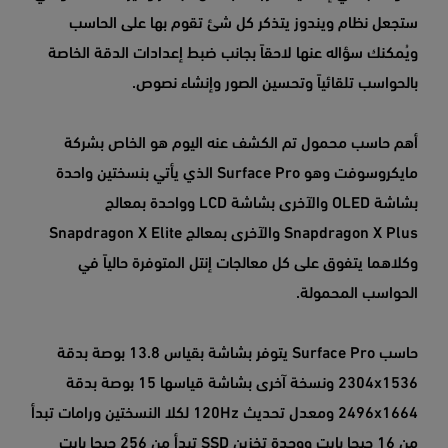
ستجعل نظام ويندوز يتذكر كل شئ تقوم بها على الحاسب
ويُمكنك سؤاله عنها لاحقاً بجانب ضبط إعدادات الدقة الخاصة
بالحواسب تلقائياً وتحسين الصور وإنشاء نصوص.
أهم حاسب محمول تم الكشف عنه اليوم هو الخاص بشركة
مايكروسوفت وهو Surface Pro الذي يأتي بنسختين واحدة
بشاشة OLED والآخرى بشاشة LCD وواحدة بمعالج
Snapdragon X Plus والآخرى بمعالج Snapdragon X Elite
وكلاهما يتفوق على كل معالجات إنتل المتوفرة حالياً في
الحواسب المحمولة.
حاسب Surface Pro يتوفر بشاشة بقياس 13.8 بوصة بدقة
2304x1536 ونسخة آخرى بشاشة قياسها 15 بوصة بدقة
2496x1664 ومعدل تحديث 120Hz لكلا النسختين ورامات تبدأ
من 16 جيجا بايت ووحدة تخزين SSD تبدأ من 256 جيجا بايت