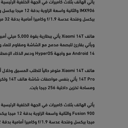
بيكسل وفتحة عدسة f/1.9 وكاميرا أمامية بدقة 32 ميجا بيكسل وفتحة عدسة f/2.0.
Android 14 مع واجهة HyperOS ودعم الذكاء الإصطناعي الخاص بجوجل وهو Gemini ودعم ميزة Circle to Search.
ومساحة تخزين داخلية 256 جيجا بايت.
ميجا بيكسل وفتحة عدسة f/1.9 وكاميرا أمامية بدقة 32 ميجا بيكسل وفتحة عدسة f/2.0.