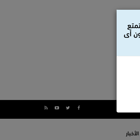
تمتع
ون أى
الأخبار