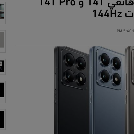
شاومي تعلن رسمياً عن هاتقي 14T و 14T Pro
144