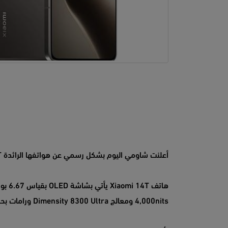
أعلنت شاومي اليوم بشكل رسمي عن هواتفها الرائدة 14T و 14T Pro.
4,000nits ومعالج Dimensity 8300 Ultra ورامات بحجم 12 جيجا بايت ومساحة تخزين داخلية 256 جيجا بايت.