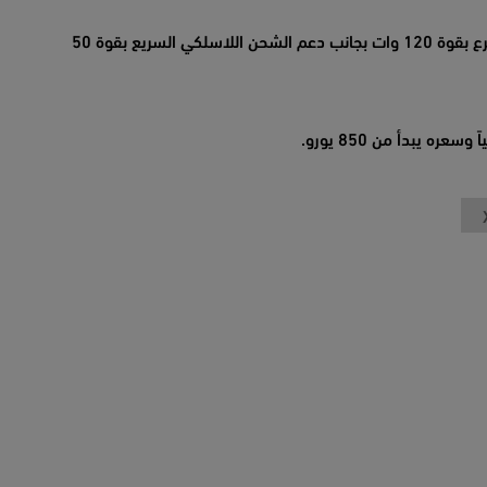
الهاتف يأتي بنفس حجم بطارية 14T ولكن مع شحن أسرع بقوة 120 وات بجانب دعم الشحن اللاسلكي السريع بقوة 50