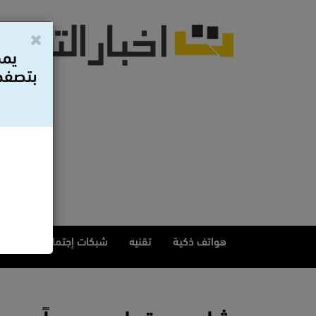
يمك
بتصفح 
هواتف ذكية
تقنيه
شبكات إجتماعيه
مقا