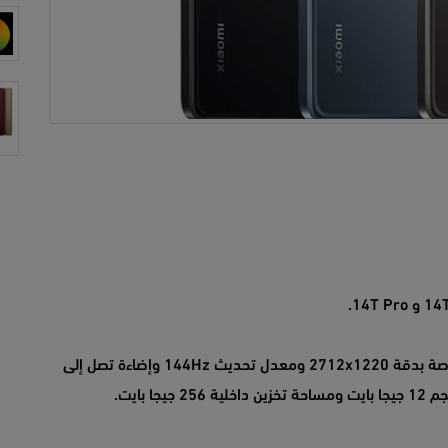
هاتف Xiaomi 14T يأتي بشاشة OLED بقياس 6.67 بوصة بدقة 2712x1220 ومعدل تحديث 144Hz وإضاءة تصل إلى